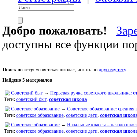
Добро пожаловать!
Зар
доступны все функции пор
Поиск по тегу:
«советская школа», искать по
другому тегу
Найдено 5 материалов
Советский быт
→
Перьевая ручка советского школьника: о
Теги:
советский быт
,
советская школа
Советское образование
→
Советское образование: средняя
Теги:
советское образование
,
советские дети
,
советская школ
Советское образование
→
Начальные классы – начало шко
Теги:
советское образование
,
советские дети
,
советская школ