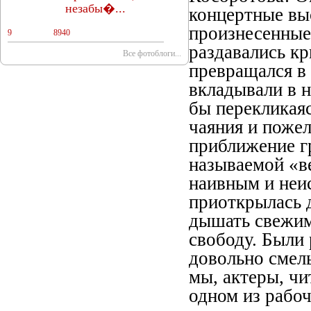
незабы�...
концертные выс
произнесенные
9
11
8940
раздавались кр
Все фотоблоги...
превращался в
вкладывали в 
бы перекликаяс
чаяния и пожел
приближение гр
называемой «в
наивным и неи
приоткрылась 
дышать свежим 
свободу. Были
довольно смелы
мы, актеры, чи
одном из рабо