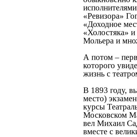
исполнителями.
«Ревизора» Гог
«Доходное мес
«Холостяка» и
Мольера и мн
А потом – пер
которого увиде
жизнь с театр
В 1893 году, в
место) экзаме
курсы Театрал
Московском Ма
вел Михаил Са
вместе с вели