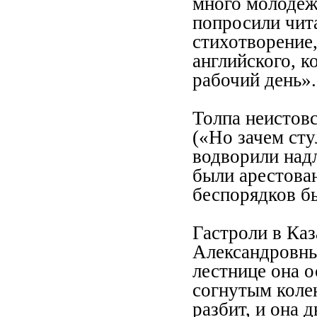
много молодеж
попросили чит
стихотворение
английского, 
рабочий день».
Толпа неистовс
(«Но зачем ст
водворили над
были арестова
беспорядков бы
Гастроли в Ка
Александровны
лестнице она о
согнутым коле
разбит, и она 