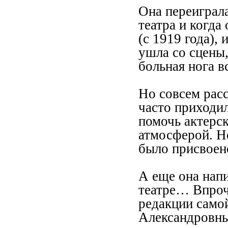
Она переиграл
театра и когд
(с 1919 года),
ушла со сцены,
больная нога в
Но совсем расс
часто приходил
помочь актерс
атмосферой. Не
было присвоен
А еще она напи
театре… Впроч
редакции само
Александровн