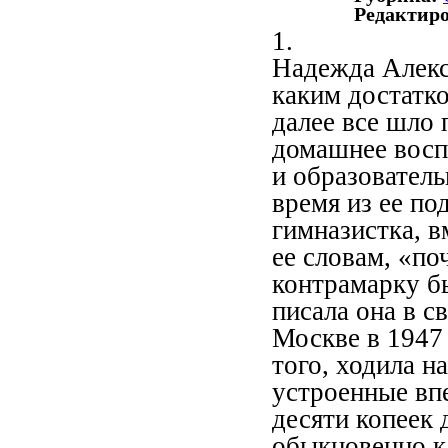
Редактиро
1.
Надежда Алекс
каким достатко
далее все шло 
домашнее воспи
и образователь
время из ее по
гимназистка, в
ее словам, «по
контрамарку бы
писала она в 
Москве в 1947 
того, ходила 
устроенные вп
десяти копеек 
обыкновенно к