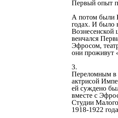
Первый опыт п
А потом были К
годах. И было 
Вознесенской ц
венчался Перв
Эфросом, теат
они проживут «
3.
Переломным в 
актрисой Импе
ей суждено был
вместе с Эфро
Студии Малого 
1918-1922 года