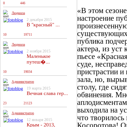
0
0
446
«В этом сезон
Людмила
настроение пу
2 декабря 2015
произнесенную
В "красный" ...
существующих 
10
13
19711
публика подче
Людмила
актера, из уст
2 ноября 2015
пьесе «Красная
Маленькое
путеш�...
суде, несправе
пристрастии и 
10
13
19034
зала, но, выры
Администратор
столу, где сид
19 марта 2015
Вечная слава гер...
обвинения. Мне
аплодисментами
23
18
21123
выходила на у
Администратор
что творилось 
12 января 2015
Косоротова! Он
Крым - 2013,