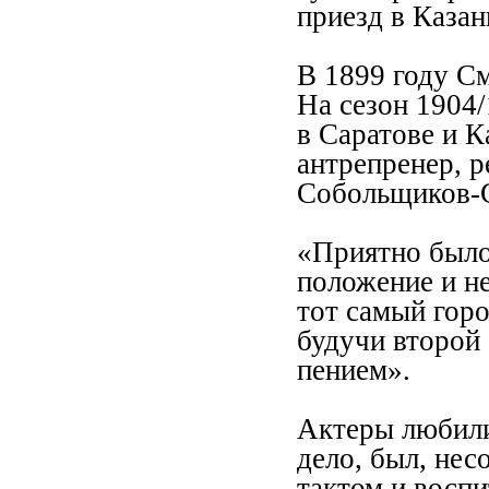
приезд в Казан
В 1899 году С
На сезон 1904/
в Саратове и 
антрепренер, 
Собольщиков-
«Приятно было
положение и не
тот самый горо
будучи второй 
пением».
Актеры любили
дело, был, нес
тактом и восп