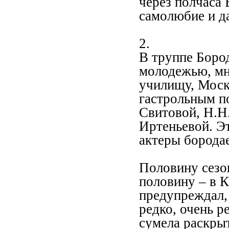
через полчаса 
самолюбие и да
2.
В труппе Боро
молодежью, мн
училищу, Моск
гастрольным по
Свитовой, Н.Н
Иртеньевой. Эт
актеры борода
Половину сезон
половину – в К
предупреждал,
редко, очень р
сумела раскрыт