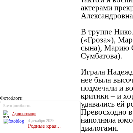
актерами прек
Александровна
В труппе Нико
(«Гроза»), Ма
сына), Марию 
Сумбатова).
Играла Надежд
нее была высоч
подмечали и в
критики – и х
Фотоблоги
удавались ей 
Всего фотоблогов
Превосходно в
Администратор
наполняла юмо
4 декабря 2025
Родные края...
диалогами.