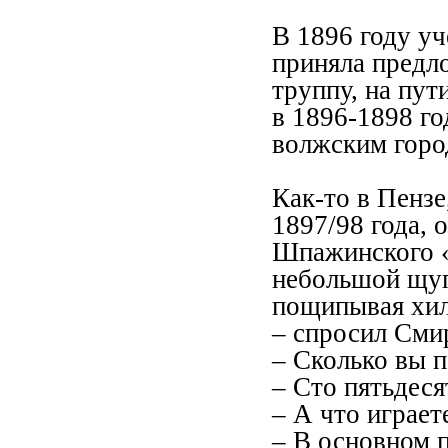
В 1896 году уч
приняла предло
труппу, на пут
в 1896-1898 го
волжским горо
Как-то в Пензе
1897/98 года, 
Шпажинского «
небольшой щуп
пощипывая хил
– спросил Сми
– Сколько вы п
– Сто пятьдеся
– А что играет
– В основном п