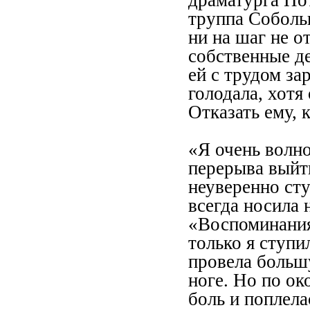
драматурга Пот
труппа Соболь
ни на шаг не о
собственные де
ей с трудом за
голодала, хотя
Отказать ему,
«Я очень волно
перерыва выйти
неуверенно сту
всегда носила 
«Воспоминания
только я ступи
провела большу
ноге. Но по ок
боль и поплела