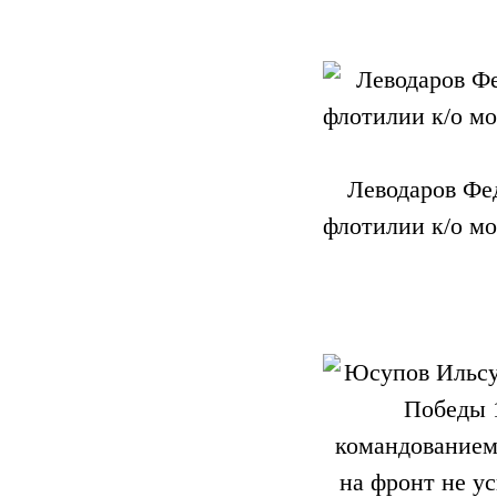
Леводаров Фед
флотилии к/о мо