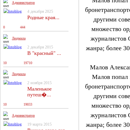
Администратор
4 декабря 2025
Родные края...
0
0
444
Людмила
2 декабря 2015
В "красный" ...
10
13
19710
Малов Алекса
Людмила
Малов попал 
2 ноября 2015
бронетранспорте
Маленькое
путеш�...
другими сове
множество орд
10
13
19033
журналистов 
Администратор
жанра; более 3
19 марта 2015