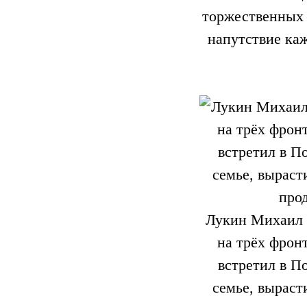
торжественных 
напутствие ка
Лукин Михаил А
на трёх фрон
встретил в П
семье, выраст