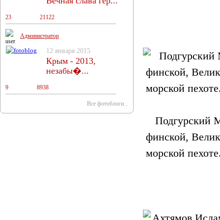
Вечная слава гер...
23
18
21122
Администратор
12 января 2015
Крым - 2013,
незабы�...
9
11
8938
Все фотоблоги...
Подгурский М
финской, Велик
морской пехоте