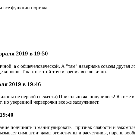
ы все функции портала.
враля 2019 в 19:50
личной, а с общечеловеческой. А "там" наверняка совсем другая 
е хорошо. Так что с этой точки зрения все логично.
ля 2019 в 19:46
панталоны не первой свежести) Прикольно же получилось! Я тоже
, но уверенной черверочки все же заслуживает.
19:40
лание подчинять и манипулировать - признак слабости и закомпл
вызывает симпатии: дамы эгоистичны и расчетливы, парень вооб