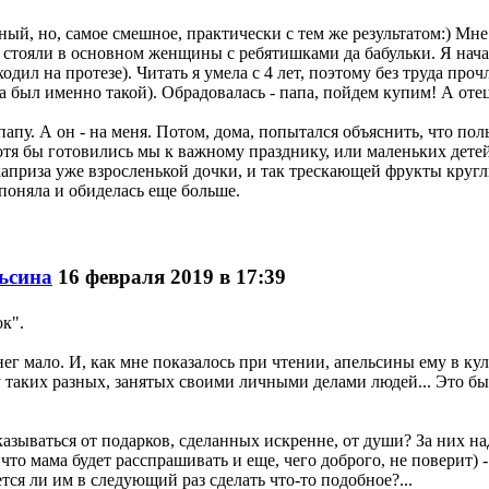
, но, самое смешное, практически с тем же результатом:) Мне б
стояли в основном женщины с ребятишками да бабульки. Я начала
 ходил на протезе). Читать я умела с 4 лет, поэтому без труда 
а был именно такой). Обрадовалась - папа, пойдем купим! А отец 
апу. А он - на меня. Потом, дома, попытался объяснить, что пол
отя бы готовились мы к важному празднику, или маленьких детей
каприза уже взросленькой дочки, и так трескающей фрукты круг
 поняла и обиделась еще больше.
ьсина
16 февраля 2019 в 17:39
ок".
нег мало. И, как мне показалось при чтении, апельсины ему в к
 таких разных, занятых своими личными делами людей... Это был
тказываться от подарков, сделанных искренне, от души? За них 
что мама будет расспрашивать и еще, чего доброго, не поверит) -
ся ли им в следующий раз сделать что-то подобное?...