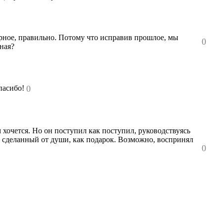
верное, правильно. Потому что исправив прошлое, мы
0
нная?
пасибо!
0
м хочется. Но он поступил как поступил, руководствуясь
, сделанный от души, как подарок. Возможно, воспринял
0