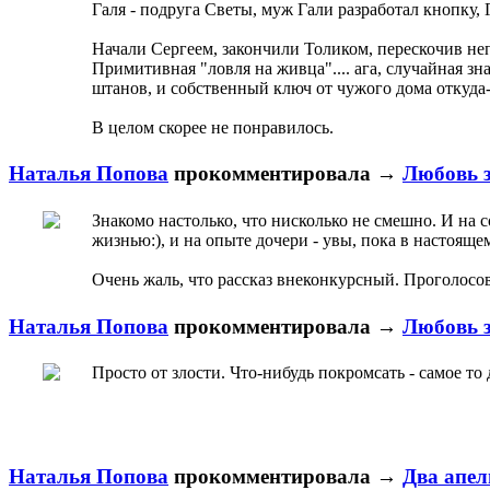
Галя - подруга Светы, муж Гали разработал кнопку, Г
Начали Сергеем, закончили Толиком, перескочив неп
Примитивная "ловля на живца".... ага, случайная зна
штанов, и собственный ключ от чужого дома откуда-т
В целом скорее не понравилось.
Наталья Попова
прокомментировала
→
Любовь з
Знакомо настолько, что нисколько не смешно. И на 
жизнью:), и на опыте дочери - увы, пока в настоящем
Очень жаль, что рассказ внеконкурсный. Проголосов
Наталья Попова
прокомментировала
→
Любовь з
Просто от злости. Что-нибудь покромсать - самое то 
Наталья Попова
прокомментировала
→
Два апел