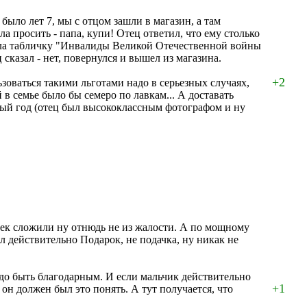
ыло лет 7, мы с отцом зашли в магазин, а там
 просить - папа, купи! Отец ответил, что ему столько
прочла табличку "Инвалиды Великой Отечественной войны
сказал - нет, повернулся и вышел из магазина.
+2
ьзоваться такими льготами надо в серьезных случаях,
 в семье было бы семеро по лавкам... А доставать
лый год (отец был высококлассным фотографом и ну
улек сложили ну отнюдь не из жалости. А по мощному
 действительно Подарок, не подачка, ну никак не
надо быть благодарным. И если мальчик действительно
+1
 он должен был это понять. А тут получается, что