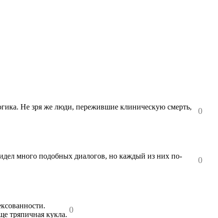
логика. Не зря же люди, пережившие клиническую смерть,
0
 видел много подобных диалогов, но каждый из них по-
0
ексованности.
0
ще тряпичная кукла.