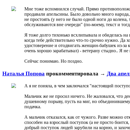
Мне тоже вспомнился случай. Прямо противоположный
продавали апельсины. Было довольно много народа, 
не простоять (у него не было одной ноги до колена,
обслуживаются вне очереди" (по-моему, текст и тогд
Я тоже долго тихонько всхлипывала и обиделась на п
когда тебе действительно что-то срочно нужно. Да х
удостоверение и отодвигать женщин-бабушек из-за 
очень хорошо зарабатывал) - ветерану стыдно.. Я не
Сейчас понимаю. Но поздно.
Наталья Попова
прокомментировала
→
Два апел
А я не поняла, в чем заключался "настоящий поступ
Мальчик же не просил ничего. Не жаловался, что де
душевному порыву, пусть на миг, но объединившему
подачка.
А мальчик отказался, как от чужого. Разве можно о
способен на взрослый поступок (а не просто боится, 
добрый поступок людей зарубили на корню, и захочет