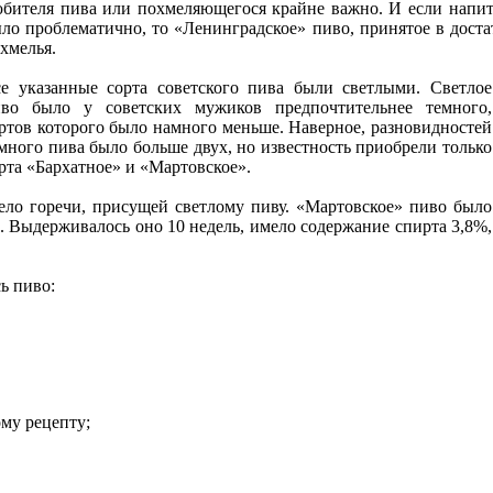
бителя пива или похмеляющегося крайне важно. И если напит
ло проблематично, то «Ленинградское» пиво, принятое в достат
хмелья.
е указанные сорта советского пива были светлыми. Светлое
во было у советских мужиков предпочтительнее темного,
ртов которого было намного меньше. Наверное, разновидностей
много пива было больше двух, но известность приобрели только
рта «Бархатное» и «Мартовское».
ело горечи, присущей светлому пиву. «Мартовское» пиво было
е. Выдерживалось оно 10 недель, имело содержание спирта 3,8%,
ь пиво:
му рецепту;