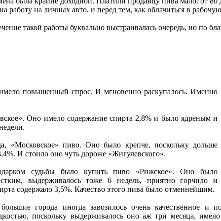
мена была крайне доходной. Платили продавцу пива мало: от 80 
 работу на личных авто, и перед тем, как облачиться в рабочу
ение такой работы буквально выстраивалась очередь, но по блат
е имело повышенный спрос. И мгновенно раскупалось. Именно
ское». Оно имело содержание спирта 2,8% и было ядреным и
недели.
да, «Московское» пиво. Оно было крепче, поскольку дольше
3,4%. И стоило оно чуть дороже «Жигулевского».
одарком судьбы было купить пиво «Рижское». Оно было
стким, выдерживалось тоже 6 недель, приятно горчило и
ирта содержало 3,5%. Качество этого пива было отменнейшим.
большие города иногда завозилось очень качественное и п
дкостью, поскольку выдерживалось оно аж три месяца, имел