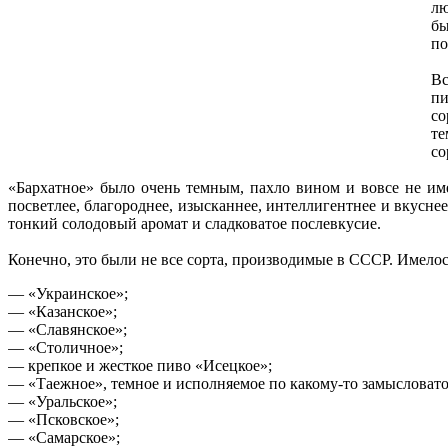
лю
бы
по
Вс
пи
со
те
со
«Бархатное» было очень темным, пахло вином и вовсе не им
посветлее, благороднее, изысканнее, интеллигентнее и вкусне
тонкий солодовый аромат и сладковатое послевкусие.
Конечно, это были не все сорта, производимые в СССР. Имелос
— «Украинское»;
— «Казанское»;
— «Славянское»;
— «Столичное»;
— крепкое и жесткое пиво «Исецкое»;
— «Таежное», темное и исполняемое по какому-то замысловато
— «Уральское»;
— «Псковское»;
— «Самарское»;