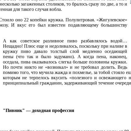
несколько загаженных столиков, то бралось сразу по две, а то и
нная для такого случая вобла.
Стоило оно 22 копейки кружка. Полулитровая. «Жигулевское»
оюзу. И вкус его был известен подавляющему большинству
А как советское разливное пиво разбавлялось водой…
Нещадно! Плюс еще и недоливалось, поскольку при наливе в
кружку пиво давало толстый слой медленно оседающей
пены (что так и было задумано). А когда пена, наконец,
оседала, пива оказывалось слегка больше половины кружки.
Но почти никто не «возникал» и не требовал долить. Ведь
помимо того, что мучила жажда и похмелье, за тобой стояло 
которым не терпелось вкусить «полезного и освежающего н
принципиальный гражданин, задерживающий течение очереди: 
"Пивник" — доходная профессия