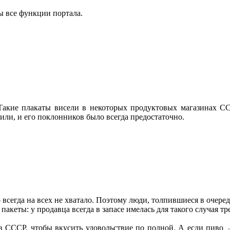
ы все функции портала.
акие плакаты висели в некоторых продуктовых магазинах ССС
или, и его поклонников было всегда предостаточно.
сегда на всех не хватало. Поэтому люди, толпившиеся в очеред
акеты: у продавца всегда в запасе имелась для такого случая тр
в СССР, чтобы вкусить удовольствие по полной. А если пиво