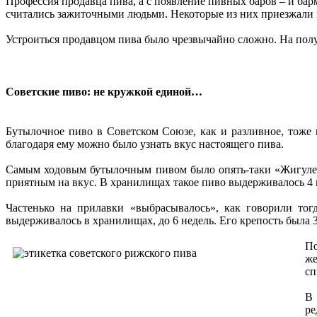
Профессия продавца пива, а с появление пивных баров – и бар
считались зажиточными людьми. Некоторые из них приезжали на
Устроиться продавцом пива было чрезвычайно сложно. На получ
Советские пиво: не кружкой единой…
Бутылочное пиво в Советском Союзе, как и разливное, тож
благодаря ему можно было узнать вкус настоящего пива.
Самым ходовым бутылочным пивом было опять-таки «Жигулев
приятным на вкус. В хранилищах такое пиво выдерживалось 4 
Частенько на прилавки «выбрасывалось», как говорили тог
выдерживалось в хранилищах, до 6 недель. Его крепость была 
П
же
сп
В 
ре