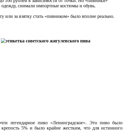
до 100 рублей в зависимости от точки. Но «пивники»
ю одежду, снимали импортные костюмы и обувь.
у или за взятку стать «пивником» было вполне реально.
очти легендарное пиво «Ленинградское». Это пиво было
о крепость 5% и было крайне жестким, что для истинного