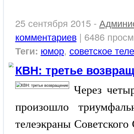
25 сентября 2015 -
Админи
комментариев
| 6486 просм
юмор
,
советское тел
Теги:
КВН: третье возвра
Через четы
произошло триумфал
телеэкраны Советского 