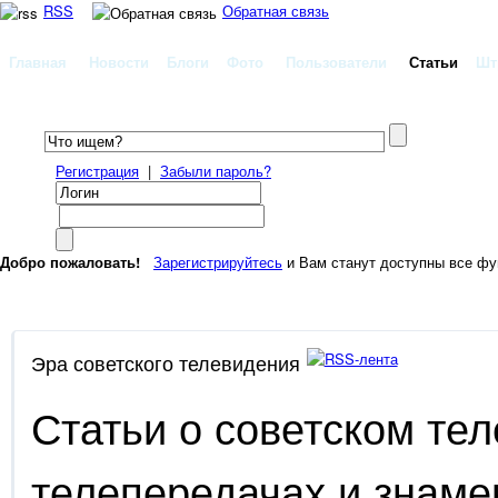
RSS
Обратная связь
Главная
Новости
Блоги
Фото
Пользователи
Статьи
Шт
Регистрация
|
Забыли пароль?
Добро пожаловать!
Зарегистрируйтесь
и Вам станут доступны все фу
Эра советского телевидения
Статьи о советском те
телепередачах и знам