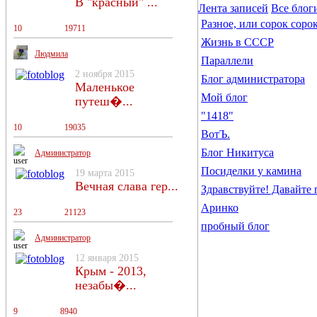
В "красный" ...
Лента записей
Все блог
Разное, или сорок соро
10
13
19711
Жизнь в СССР
Людмила
Параллели
2 ноября 2015
Блог администратора
Маленькое
Мой блог
путеш�...
"1418"
10
13
19035
ВотЪ.
Блог Никитуса
Администратор
Посиделки у камина
19 марта 2015
Вечная слава гер...
Здравствуйте! Давайте
Аринко
23
18
21123
пробный блог
Администратор
12 января 2015
Крым - 2013,
незабы�...
9
11
8940