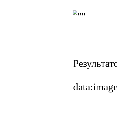
Результат
data:im