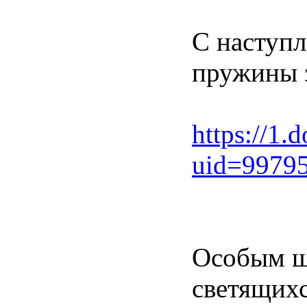
С наступл
пружины з
https://
uid=9979
Особым ши
светящихс