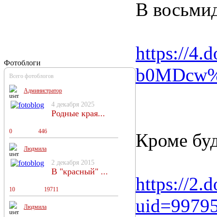
В восьмид
https://
Фотоблоги
b0MDcw%3
Всего фотоблогов
Администратор
4 декабря 2025
Родные края...
0
0
446
Кроме буд
Людмила
2 декабря 2015
В "красный" ...
https://
10
13
19711
uid=9979
Людмила