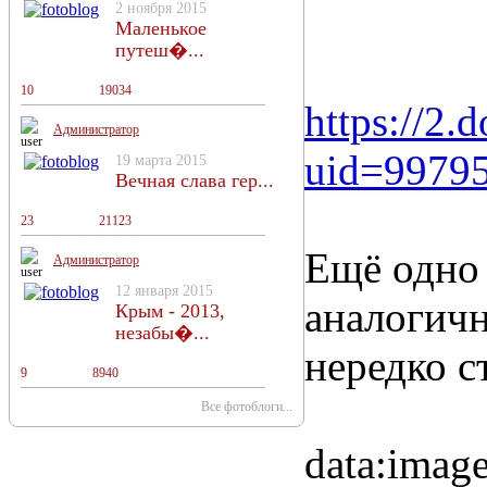
2 ноября 2015
Маленькое
путеш�...
10
13
19034
https://
Администратор
uid=9979
19 марта 2015
Вечная слава гер...
23
18
21123
Ещё одно
Администратор
12 января 2015
аналогичн
Крым - 2013,
незабы�...
нередко с
9
11
8940
Все фотоблоги...
data:im