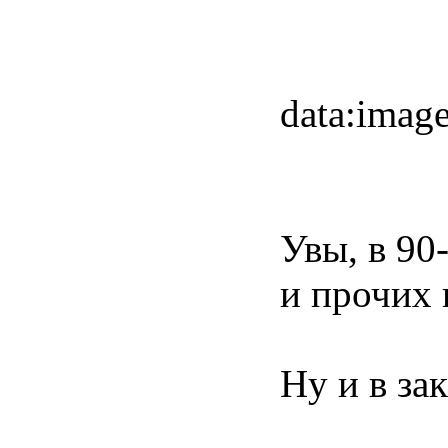
data:im
Увы, в 90
и прочих
Ну и в за